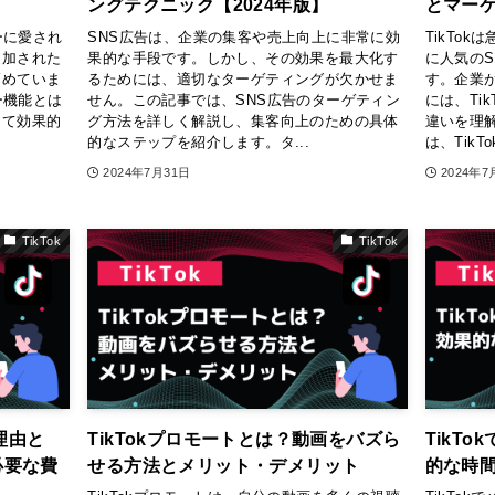
ングテクニック【2024年版】
とマー
ーに愛され
SNS広告は、企業の集客や売上向上に非常に効
TikTo
追加された
果的な手段です。しかし、その効果を最大化す
に人気の
高めていま
るためには、適切なターゲティングが欠かせま
す。企業
ー機能とは
せん。この記事では、SNS広告のターゲティン
には、Ti
して効果的
グ方法を詳しく解説し、集客向上のための具体
違いを理
的なステップを紹介します。タ...
は、TikT
2024年7月31日
2024年7
TikTok
TikTok
理由と
TikTokプロモートとは？動画をバズら
TikT
必要な費
せる方法とメリット・デメリット
的な時