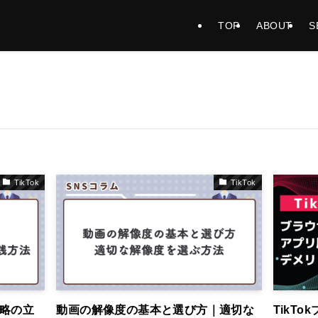
TOP
ABOUT
S
TikTok
TikTok
戦略の立
動画の解像度の基本と選び方｜適切な
TikT