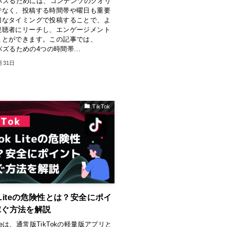
kでバズるためには、コンテンツのクオリ
でなく、投稿する時間帯や曜日も重要
切なタイミングで投稿することで、よ
視聴者にリーチし、エンゲージメント
ことができます。この記事では、
でバズるための4つの時間帯...
月31日
TikTok
k Liteの危険性とは？安全にポイ
稼ぐ方法を解説
 Liteは、通常版TikTokの軽量版アプリと