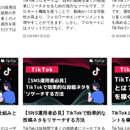
TikTokプロモートは、自分の動画を多くの視聴
TikTo
者にリーチさせるための強力なツールです。プ
ティだけ
業の採用活
ロモート機能を使うことで、動画がバズる可能
です。適
途採用の手
性が高まり、フォロワーやエンゲージメントを
り多くの
、多くのメ
増やすことができます。しかし、プロモートに
を高める
な成功を収
はメリットだけでなく、デメ...
TikTok
トだけでは
2024年7月31日
2024年7
TikTok
TikTok
？仕組みと
【SNS運用者必見】TikTokで効果的な
TikTo
投稿ネタをリサーチする方法
ントを
くのユーザ
TikTokは短時間で多くの視聴者にリーチできる
TikTok