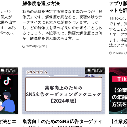
解像度を選ぶ方法
アプリ
ットを
っかりとし
動画の品質を決定する重要な要素の一つが「解
や個人が
像度」です。解像度が異なると、視聴体験やデ
TikTo
結果を出す
ータサイズにも大きな影響を与えます。しか
ですが、
です。本記
し、どの解像度を選べば良いのか迷うこともあ
すること
な6つのス
るでしょう。本記事では、動画の解像度とは何
とで、ア
.
か、解像度を選ぶ際の考え方、...
ます。本記
法とアプリ
2024年7月31日
2024年7
TikTok
TikTok
稿方法とエ
集客向上のためのSNS広告ターゲティ
【企業必