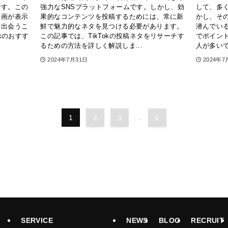
です。この
強力なSNSプラットフォームです。しかし、効
して、多
動画が表示
果的なコンテンツを投稿するためには、常に新
かし、そ
に出会うこ
鮮で魅力的なネタを見つける必要があります。
潜んでいるこ
kのおすす
この記事では、TikTokの投稿ネタをリサーチす
でポイン
るための方法を詳しく解説しま...
人が多いで
2024年7月31日
2024年7
1
2
3
...
6
SERVICE
NEWS
BLOG
RECRUIT